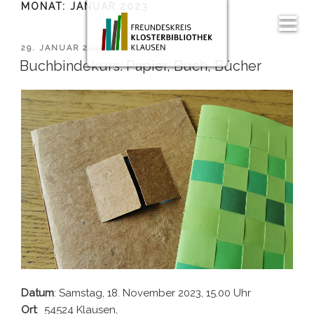
MONAT:
JANUAR 2023
Zum
Inhalt
Men
springen
ü
VERÖFFENTLICHT
29. JANUAR 2023
AM
Buchbindekurs: Papier, Buch, Bücher
Datum
: Samstag, 18. November 2023, 15.00 Uhr
Ort
: 54524 Klausen,