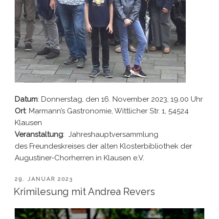
Datum
: Donnerstag, den 16. November 2023, 19.00 Uhr
Ort
: Marmann’s Gastronomie, Wittlicher Str. 1, 54524
Klausen
Veranstaltung
: Jahreshauptversammlung
des Freundeskreises der alten Klosterbibliothek der
Augustiner-Chorherren in Klausen e.V.
VERÖFFENTLICHT
29. JANUAR 2023
AM
Krimilesung mit Andrea Revers