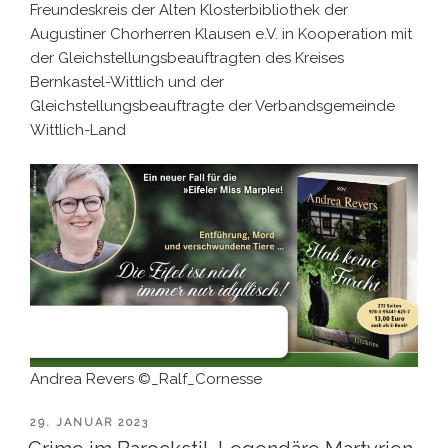
Freundeskreis der Alten Klosterbibliothek der
Augustiner Chorherren Klausen e.V. in Kooperation mit
der Gleichstellungsbeauftragten des Kreises
Bernkastel-Wittlich und der
Gleichstellungsbeauftragte der Verbandsgemeinde
Wittlich-Land
Andrea Revers ©_Ralf_Cornesse
VERÖFFENTLICHT
29. JANUAR 2023
AM