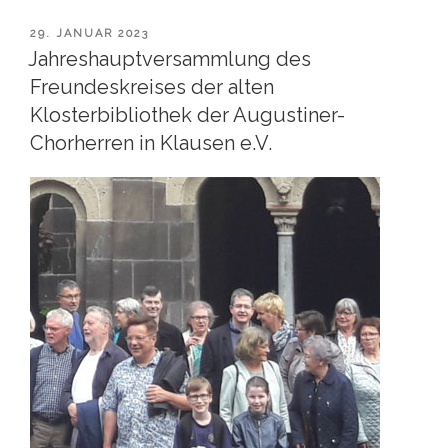
VERÖFFENTLICHT
29. JANUAR 2023
AM
Jahreshauptversammlung des
Freundeskreises der alten
Klosterbibliothek der Augustiner-
Chorherren in Klausen e.V.