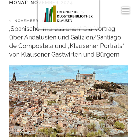
MONAT:
NOVEMBER 2024
Zum
Inhalt
Men
springen
ü
VERÖFFENTLICHT
1. NOVEMBER 2024
AM
„Spanische Impressionen“ Dia-Vortrag
über Andalusien und Galizien/Santiago
de Compostela und „Klausener Porträts“
von Klausener Gastwirten und Bürgern