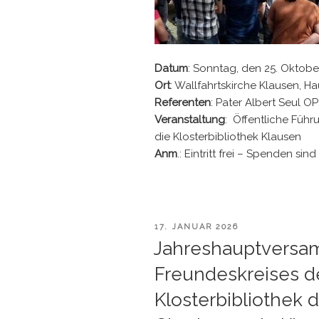
Datum
: Sonntag, den 25. Oktobe
Ort
: Wallfahrtskirche Klausen, 
Referenten
: Pater Albert Seul 
Veranstaltung
: Öffentliche Führ
die Klosterbibliothek Klausen
Anm
.: Eintritt frei – Spenden si
VERÖFFENTLICHT
17. JANUAR 2026
AM
Jahreshauptversa
Freundeskreises de
Klosterbibliothek 