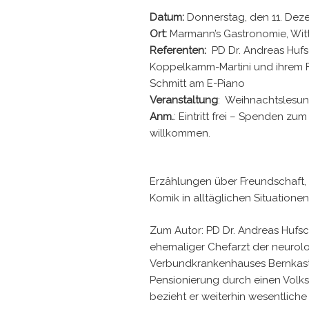
Datum:
Donnerstag, den 11. Dez
Ort:
Marmann’s Gastronomie, Wittl
Referenten:
PD Dr. Andreas Huf
Koppelkamm-Martini und ihrem F
Schmitt am E-Piano
Veranstaltung
: Weihnachtslesu
Anm.
: Eintritt frei – Spenden zum
willkommen.
Erzählungen über Freundschaft,
Komik in alltäglichen Situationen
Zum Autor: PD Dr. Andreas Hufsc
ehemaliger Chefarzt der neurol
Verbundkrankenhauses Bernkastel
Pensionierung durch einen Volk
bezieht er weiterhin wesentlich