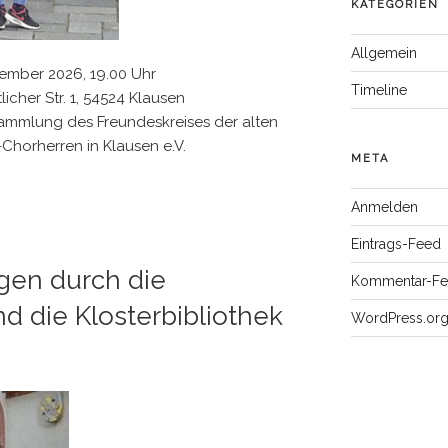
KATEGORIEN
Allgemein
vember 2026, 19.00 Uhr
Timeline
icher Str. 1, 54524 Klausen
ammlung des Freundeskreises der alten
-Chorherren in Klausen e.V.
META
Anmelden
Eintrags-Feed
gen durch die
Kommentar-F
nd die Klosterbibliothek
WordPress.or