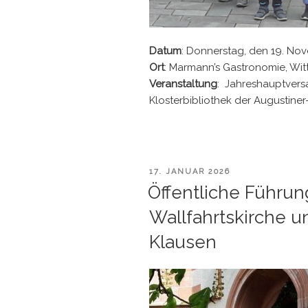
Datum
: Donnerstag, den 19. No
Ort
: Marmann’s Gastronomie, Wittl
Veranstaltung
: Jahreshauptvers
Klosterbibliothek der Augustiner
VERÖFFENTLICHT
17. JANUAR 2026
AM
Öffentliche Führun
Wallfahrtskirche u
Klausen