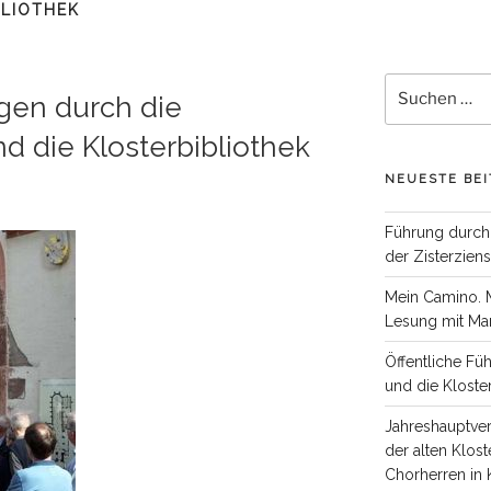
BLIOTHEK
Suchen
gen durch die
nach:
nd die Klosterbibliothek
NEUESTE BEI
Führung durch
der Zisterzien
Mein Camino. 
Lesung mit Mar
Öffentliche Fü
und die Kloste
Jahreshauptve
der alten Klost
Chorherren in 