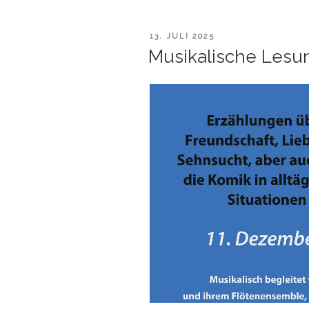
VERÖFFENTLICHT
13. JULI 2025
AM
Musikalische Lesu