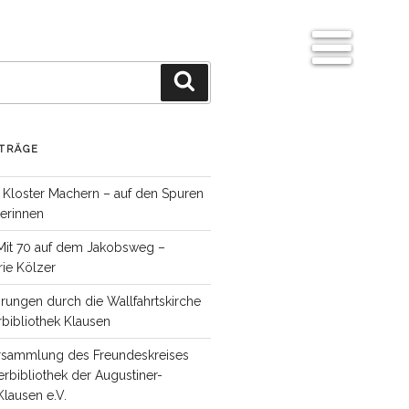
Suchen
Men
ü
TRÄGE
 Kloster Machern – auf den Spuren
serinnen
Mit 70 auf dem Jakobsweg –
ie Kölzer
hrungen durch die Wallfahrtskirche
rbibliothek Klausen
rsammlung des Freundeskreises
erbibliothek der Augustiner-
Klausen e.V.