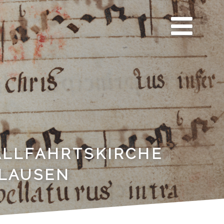
Men
ü
ALLFAHRTSKIRCHE
KLAUSEN