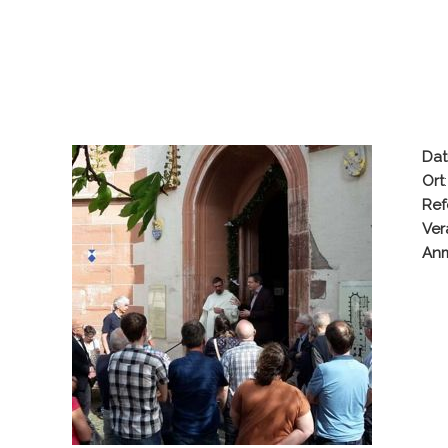
Da
Ort
Ref
Ver
An