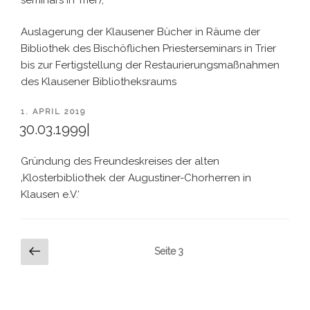
Auslagerung der Klausener Bücher in Räume der
Bibliothek des Bischöflichen Priesterseminars in Trier
bis zur Fertigstellung der Restaurierungsmaßnahmen
des Klausener Bibliotheksraums
VERÖFFENTLICHT
1. APRIL 2019
AM
30.03.1999|
Gründung des Freundeskreises der alten
‚Klosterbibliothek der Augustiner-Chorherren in
Klausen e.V.‘
Seitennummerierung
Vorherige
Seite
3
Seite
der
Beiträge