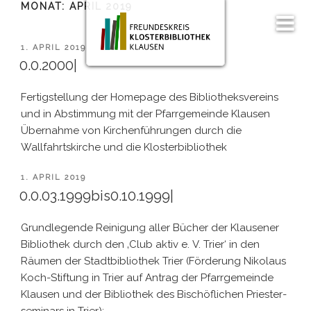
MONAT:
APRIL 2019
Zum
Inhalt
Men
springen
ü
VERÖFFENTLICHT
1. APRIL 2019
AM
0.0.2000|
Fertigstellung der Homepage des Bibliotheksvereins
und in Abstimmung mit der Pfarrgemeinde Klausen
Übernahme von Kirchenführungen durch die
Wallfahrtskirche und die Klosterbibliothek
VERÖFFENTLICHT
1. APRIL 2019
AM
0.0.03.1999bis0.10.1999|
Grundlegende Reinigung aller Bücher der Klausener
Bibliothek durch den ‚Club aktiv e. V. Trier‘ in den
Räumen der Stadtbibliothek Trier (Förderung Nikolaus
Koch-Stiftung in Trier auf Antrag der Pfarr­gemeinde
Klausen und der Bibliothek des Bischöflichen Priester­
seminars in Trier);